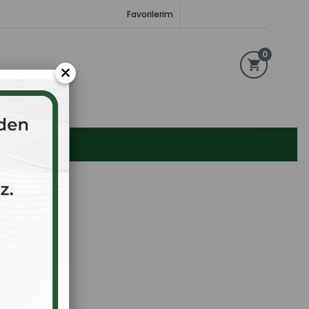
Favorilerim
0
×