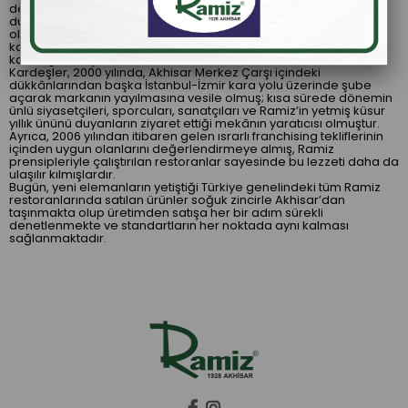
de işletme tahsil etmiş. Ömrü boyunca yarattığı bu lezzeti ülkeye
duyurmak adına çalışan Köfteci Ramiz, 1970 yılında rahmetli
olmuş. Babalarını kaybeden kardeşler dört elle babalarınsan
kalan mirasa sarılmış ve ondan teslim aldıkları bayrağı bugüne
kadar getirmiş.
Kardeşler, 2000 yılında, Akhisar Merkez Çarşı içindeki
dükkânlarından başka İstanbul-İzmir kara yolu üzerinde şube
açarak markanın yayılmasına vesile olmuş; kısa sürede dönemin
ünlü siyasetçileri, sporcuları, sanatçıları ve Ramiz’in yetmiş küsur
yıllık ününü duyanların ziyaret ettiği mekânın yaratıcısı olmuştur.
Ayrıca, 2006 yılından itibaren gelen ısrarlı franchising tekliflerinin
içinden uygun olanlarını değerlendirmeye almış, Ramiz
prensipleriyle çalıştırılan restoranlar sayesinde bu lezzeti daha da
ulaşılır kılmışlardır.
Bugün, yeni elemanların yetiştiği Türkiye genelindeki tüm Ramiz
restoranlarında satılan ürünler soğuk zincirle Akhisar’dan
taşınmakta olup üretimden satışa her bir adım sürekli
denetlenmekte ve standartların her noktada aynı kalması
sağlanmaktadır.