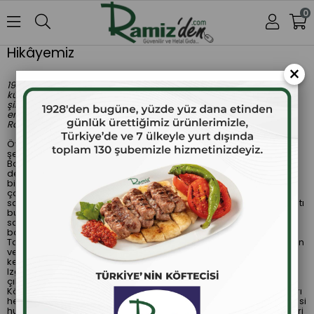
0
Hikâyemiz
×
1928 yılında limon sandığından sandalyeleri olan
küçük bir dükkânda başlayan bu hikâye,
şimdi bir dünya markası olma yolunda
emin adımlarla büyümeğe devam eden
Ramiz’in hikâyesidir.
Öykümüz, 20. yüzyılın hemen başında Makedonya’nın Prilepe
şehrinde dünyaya gelen iki öksüz erkek kardeşle başlıyor.
Babaları Balkan Savaşı’nda esir düşmüş ve annelerini çocuk
denecek yaşta kaybetmişler, onları büyüten babaanneleriyle
birlikte Türkiye’ye göç etmişler. Burada çeşitli lokantalarda
çalışarak mesleklerini geliştirmişler. Makedonya’da sokak
satıcılarının yaptığına benzer bir tür ızgara köfteyi geliştirme fırsatı
bulmuşlar ve Akhisar’da kendilerine limon sandığından
sandalyeleri olan küçük bir dükkân açarak hizmet vermeye
başlamışlar.
Tamamen dana etinden mamul, sadece tuz ve soğandan oluşan
ve yiyenlerin damağında safi et tadı bırakan bu köftenin altına,
kepekli pideyi tereyağında kızartıp doğrayarak yastık yapmışlar.
Izgara edilmiş yeşil biber ve domateslerle sunulduğunda ortaya
çıkan unutulmaz lezzetin yaratıcısı olmuşlar.
Köfteci Ramiz’in dördü oğlan biri kız beş çocuğu olmuş. Çocukları
hem onunla dükkânda çalışmış hem de okumuş. Oğlanlardan ikisi
hukukçu, kızı diş hekimi, diğer iki oğlanın da birisi mühendis, diğeri