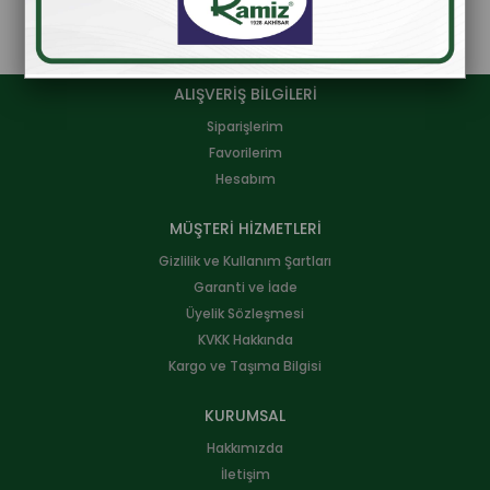
ALIŞVERİŞ BİLGİLERİ
Siparişlerim
Favorilerim
Hesabım
MÜŞTERİ HİZMETLERİ
Gizlilik ve Kullanım Şartları
Garanti ve İade
Üyelik Sözleşmesi
KVKK Hakkında
Kargo ve Taşıma Bilgisi
KURUMSAL
Hakkımızda
İletişim