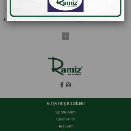
Ev Yapımı Ramiz Özel Acısız Tarhana 1 kg.
Ev Yapımı Ramiz Özel Acılı Tarhana 1 Kg.
₺225,00
₺225,00
1
ALIŞVERİŞ BİLGİLERİ
Siparişlerim
Favorilerim
Hesabım