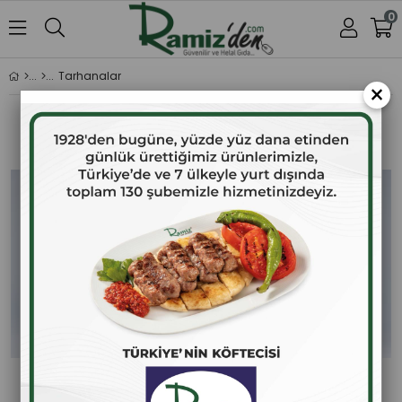
0
Tarhanalar
×
Fırsat Ürünü