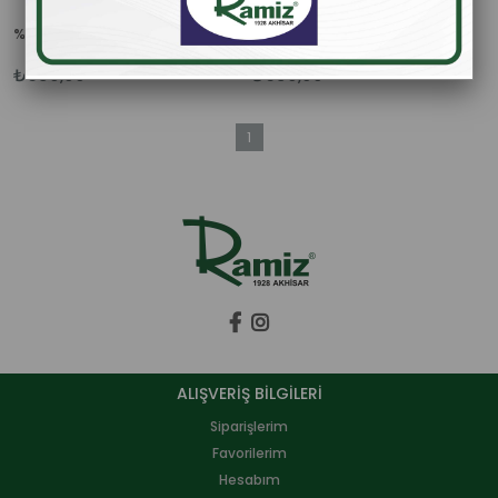
%100 Süzme Çam Balı 850 gr.
%100 Süzme Çiçek Balı 850 gr.
₺350,00
₺350,00
1
ALIŞVERİŞ BİLGİLERİ
Siparişlerim
Favorilerim
Hesabım