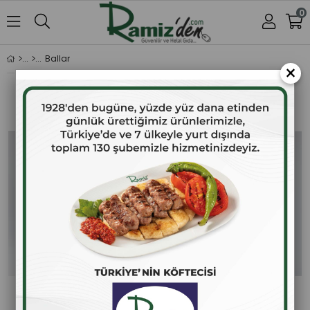
0
Ballar
×