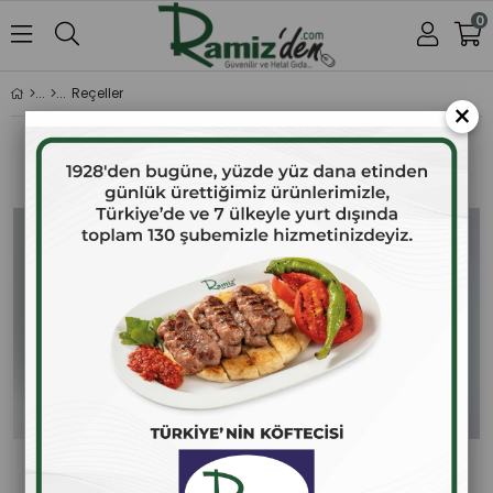
0
Reçeller
×