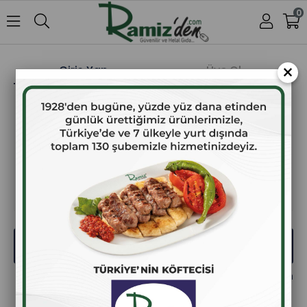
0
×
Giriş Yap
Üye Ol
E-posta
Şifre
Giriş Yap
Şifremi Unuttum