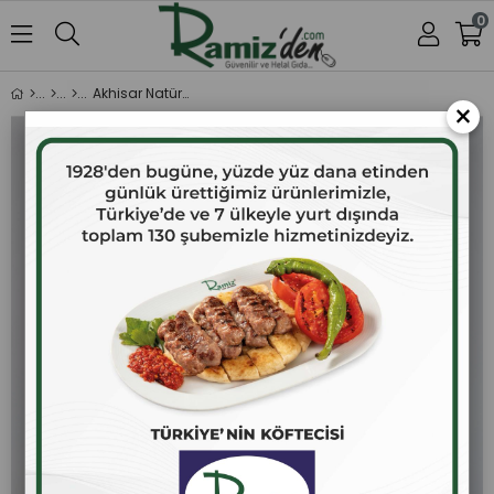
0
Akhisar Natürel Sızma Zeytinyağı 2 lt. (Asit Oranı 0,7 ve altı)
×