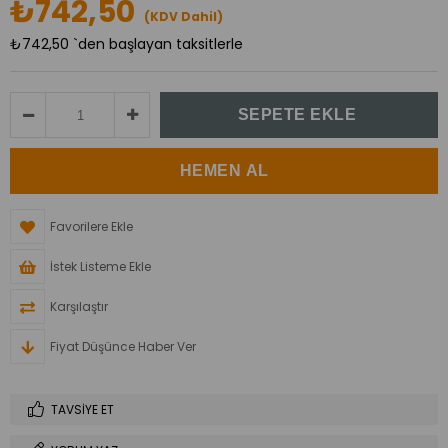
₺742,50
(KDV Dahil)
₺742,50
`den başlayan taksitlerle
Favorilere Ekle
İstek Listeme Ekle
Karşılaştır
Fiyat Düşünce Haber Ver
TAVSIYE ET