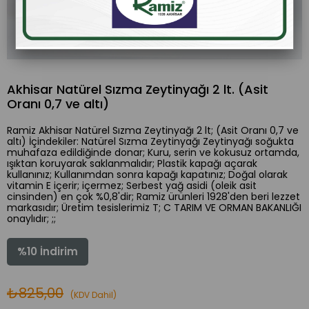
Akhisar Natürel Sızma Zeytinyağı 2 lt. (Asit
Oranı 0,7 ve altı)
Ramiz Akhisar Natürel Sızma Zeytinyağı 2 lt; (Asit Oranı 0,7 ve
altı) İçindekiler: Natürel Sızma Zeytinyağı Zeytinyağı soğukta
muhafaza edildiğinde donar; Kuru, serin ve kokusuz ortamda,
ışıktan koruyarak saklanmalıdır; Plastik kapağı açarak
kullanınız; Kullanımdan sonra kapağı kapatınız; Doğal olarak
vitamin E içerir; içermez; Serbest yağ asidi (oleik asit
cinsinden) en çok %0,8'dir; Ramiz ürünleri 1928'den beri lezzet
markasıdır; Üretim tesislerimiz T; C TARIM VE ORMAN BAKANLIĞI
onaylıdır; ;;
%
10
İndirim
₺825,00
(KDV Dahil)