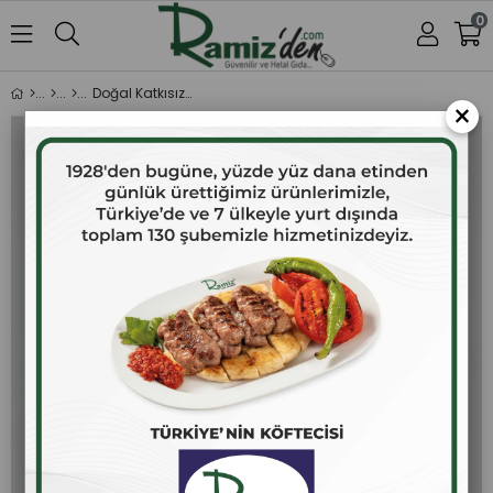
0
Doğal Katkısız Karadut Reçeli 380 gr.
×