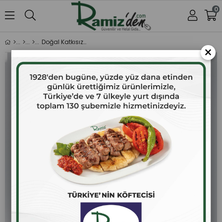
0
Doğal Katkısız Süt Reçeli 380 gr.
×