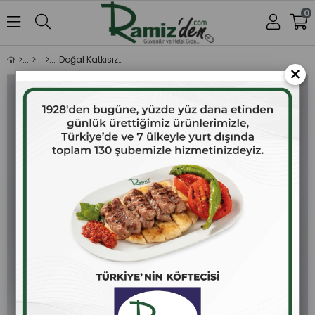
0
Doğal Katkısız Turunç Reçeli 380 gr.
×