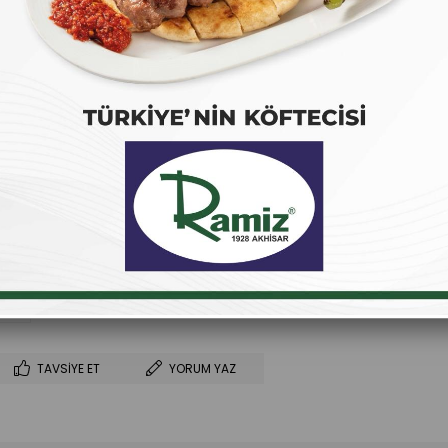
₺200,00
(KDV Dahil)
₺200,00
`den başlayan taksitlerle
Favorilere Ekle
İstek Listeme Ekle
Fiyat Düşünce Haber Ver
TAVSIYE ET
YORUM YAZ