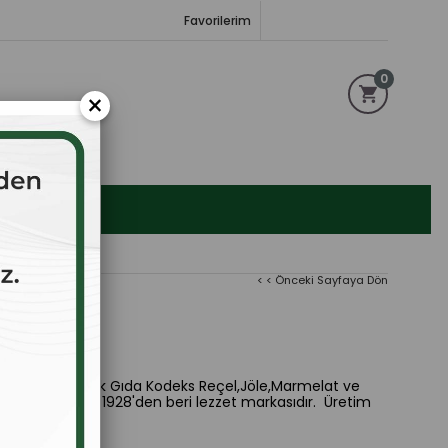
Favorilerim
0
×
< < Önceki Sayfaya Dön
ker,limon suyu. Türk Gıda Kodeks Reçel,Jöle,Marmelat ve
 Ramiz ürünleri 1928'den beri lezzet markasıdır. Üretim