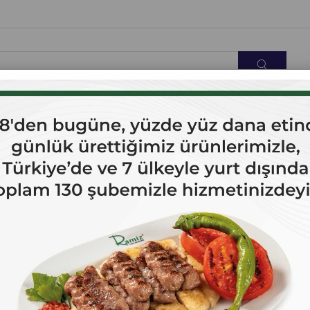
OK SATANLAR
İLETİŞİM
eli 380 gr.
Doğal Katkısız Yeşil İncir Reçeli 380 gr.
Doğal Katkısız Yeşil İncir Reçeli 380 gr. İçindekiler:Yeşil incir,şe
Tatlandırılmış Kestane Püresi Tebliği'ne uygun olarak üretilmiştir.
tesislerimiz TC.TARIM VE ORMAN BAKANLIĞI onaylıdır.