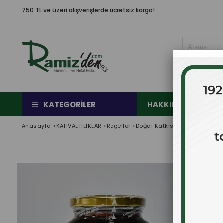
750 TL ve üzeri alışverişlerde ücretsiz kargo!
KATEGORILER
HAKKIMIZDA
Ç
Anasayfa
>
KAHVALTILIKLAR
>
Reçeller
>
Doğal Katkısız Yeşil İncir Reç