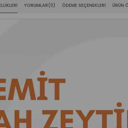
LLIKLERI
YORUMLAR
(0)
ÖDEME SEÇENEKLERI
ÜRÜN Ö