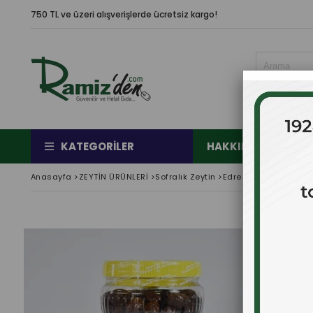
750 TL ve üzeri alışverişlerde ücretsiz kargo!
KATEGORILER
HAKKIMIZDA
Ç
Anasayfa
>
ZEYTİN ÜRÜNLERİ
>
Sofralık Zeytin
>
Edremit Tipi İri Boy 