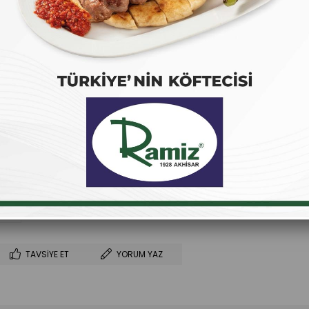
₺400,00
(KDV Dahil)
₺400,00
`den başlayan taksitlerle
Favorilere Ekle
İstek Listeme Ekle
Fiyat Düşünce Haber Ver
TAVSIYE ET
YORUM YAZ