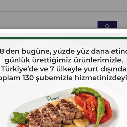
OK SATANLAR
İLETİŞİM
Az Tuzlu Akhisar Siyah Özel Yuvarlama Zeytin 1 kg.
Edremit Tipi İri Boy Az Tuzlu Akhisar Siyah Özel Yuv
Edremit Tipi İri Boy Az Tuzlu Akhisar Siyah Özel Yuvarlama Zeytin 1 K
ürünleri 1928'den beri lezzet markasıdır. ; Türk Gıda Kodeksi Sofralı
tesislerimiz T.C TARIM VE ORMAN BAKANLIĞI onaylıdır.;