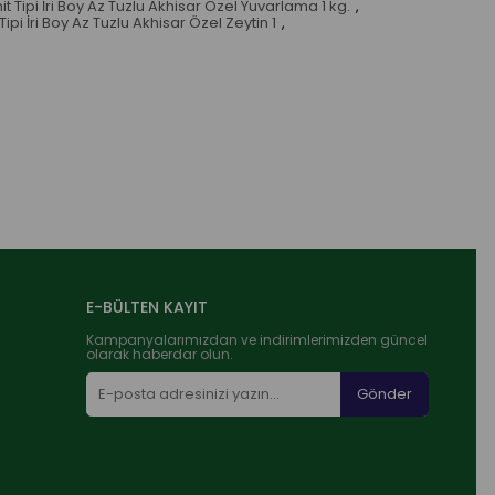
t Tipi İri Boy Az Tuzlu Akhisar Özel Yuvarlama 1 kg.
,
ipi İri Boy Az Tuzlu Akhisar Özel Zeytin 1
,
E-BÜLTEN KAYIT
Kampanyalarımızdan ve indirimlerimizden güncel
olarak haberdar olun.
Gönder