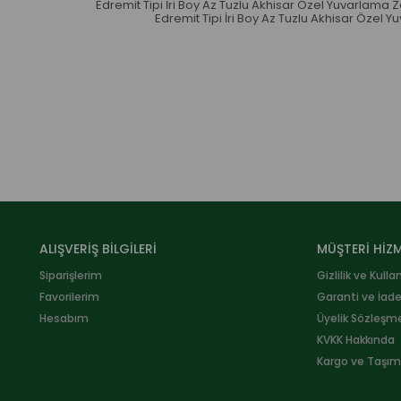
Edremit Tipi İri Boy Az Tuzlu Akhisar Özel Yuvarlama Z
Edremit Tipi İri Boy Az Tuzlu Akhisar Özel Y
ALIŞVERİŞ BİLGİLERİ
MÜŞTERİ HİZM
Siparişlerim
Gizlilik ve Kulla
Favorilerim
Garanti ve İad
Hesabım
Üyelik Sözleşm
KVKK Hakkında
Kargo ve Taşıma