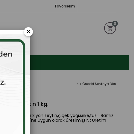
Favorilerim
0
×
< < Önceki Sayfaya Dön
arlama Zeytin 1 kg.
G. ; İçindekiler:Siyah zeytin,çiçek yağı,sirke,tuz. ; Ramiz
k Zeytin Tebliği'ne uygun olarak üretilmiştir. ; Üretim