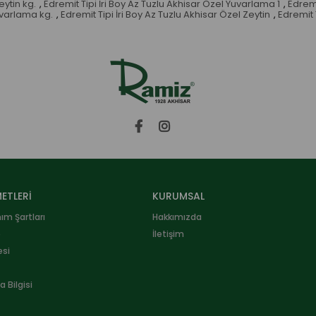
eytin kg.
,
Edremit Tipi İri Boy Az Tuzlu Akhisar Özel Yuvarlama 1
,
Edremi
uvarlama kg.
,
Edremit Tipi İri Boy Az Tuzlu Akhisar Özel Zeytin
,
Edremit T
ETLERİ
KURUMSAL
nım Şartları
Hakkımızda
e
İletişim
esi
 Bilgisi