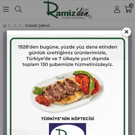
0
Kabak Çekirdeği Az Tuzlu 500 gr.
×