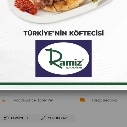
Üretim tesislerimiz, T.C. Tarım ve Orman Bakanlığı onaylıdır.
Ramiz Kangal Sucuk, geleneksel lezzetiyle sizlerle!
₺990,00
(KDV Dahil)
₺990,00
`den başlayan taksitlerle
Favorilere Ekle
İstek Listeme Ekle
Fiyat Düşünce Haber Ver
Kargo Bedava
TAVSIYE ET
YORUM YAZ