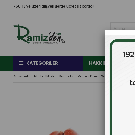
750 TL ve üzeri alışverişlerde ücretsiz kargo!
KATEGORILER
HAKKIMIZDA
Ç
Anasayfa
>
ET ÜRÜNLERİ
>
Sucuklar
>
Ramiz Dana Sucuk ( Az Acılı ) 1 