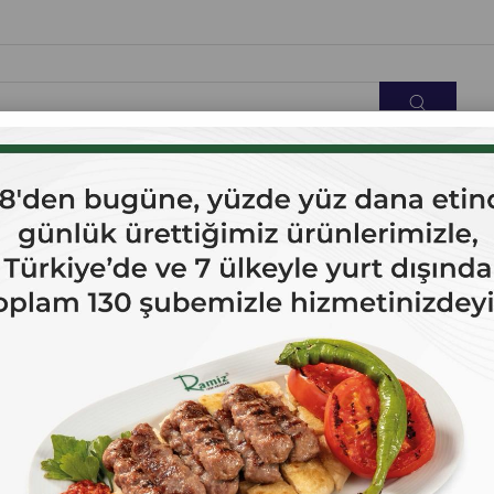
OK SATANLAR
İLETİŞİM
kg.
Ramiz Dana Sucuk ( Az Acılı ) 1 kg.
%100 Dana Eti Ramiz Geleneksel Kangal Sucuk (az acılı) 1 KG
Yağ oranı en çok %40.
Ramiz ürünleri, 1928'den beri lezzet markasıdır.
Türk Gıda Kodeksi Et Tebliği'ne uygun olarak üretilmiştir.