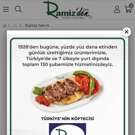
0
Ramiz Yeni Hasat 1 Lt 0,3 Asit Domat Sızma Zeytinyağı
×