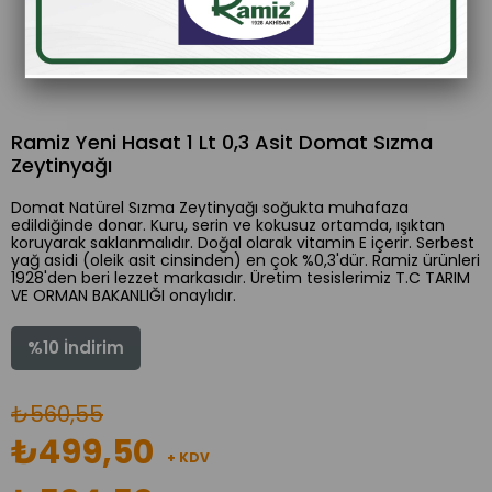
Ramiz Yeni Hasat 1 Lt 0,3 Asit Domat Sızma
Zeytinyağı
Domat Natürel Sızma Zeytinyağı soğukta muhafaza
edildiğinde donar. Kuru, serin ve kokusuz ortamda, ışıktan
koruyarak saklanmalıdır. Doğal olarak vitamin E içerir. Serbest
yağ asidi (oleik asit cinsinden) en çok %0,3'dür. Ramiz ürünleri
1928'den beri lezzet markasıdır. Üretim tesislerimiz T.C TARIM
VE ORMAN BAKANLIĞI onaylıdır.
%
10
İndirim
₺560,55
₺499,50
+ KDV