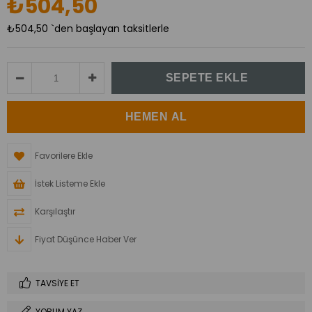
₺504,50
₺504,50
`den başlayan taksitlerle
Favorilere Ekle
İstek Listeme Ekle
Karşılaştır
Fiyat Düşünce Haber Ver
TAVSIYE ET
YORUM YAZ