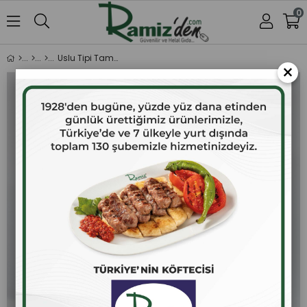
0
Uslu Tipi Tamamen Tuzsuz Akhisar Siyah Kurutma Zeytin 1 Kg.
×